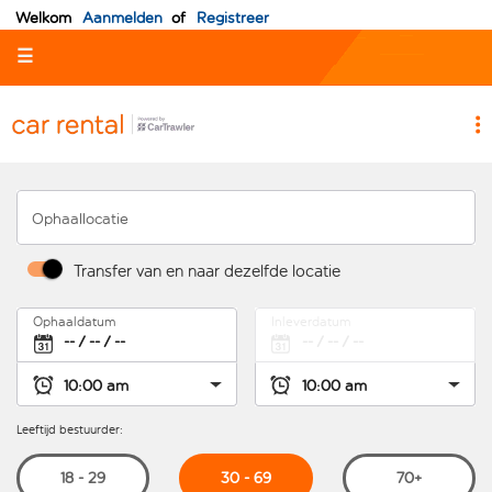
Welkom
Aanmelden
of
Registreer
☰
Ophaallocatie
Transfer van en naar dezelfde locatie
Ophaaldatum
Inleverdatum
Leeftijd bestuurder:
30 - 69
18 - 29
70+