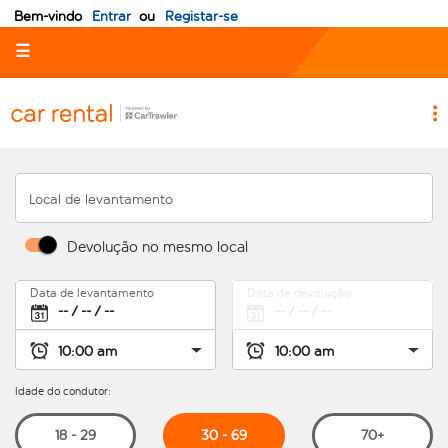
Bem-vindo
Entrar
ou
Registar-se
☰
Local de levantamento
Devolução no mesmo local
Data de levantamento
Data de devolução
Idade do condutor:
30 - 69
18 - 29
70+