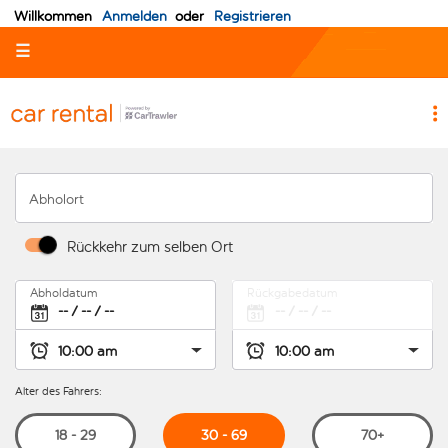
Willkommen
Anmelden
oder
Registrieren
☰
Abholort
Rückkehr zum selben Ort
Abholdatum
Rückgabedatum
Alter des Fahrers:
30 - 69
18 - 29
70+