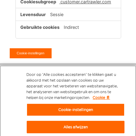
customer.cartrawler.com
Sessie
Indirect
Cookie-instellingen
Door op “Alle cookies accepteren” te klikken gaat u
© easyJet
2026 Alle rechten voorbehouden.
akkoord met het opslaan van cookies op uw
apparaat voor het verbeteren van websitenavigatie,
het analyseren van websitegebruik en om ons te
Algemene voorwaarden
helpen bij onze marketingprojecten.
Cookie 📄
Cookiebeleid
Cookie-instellingen
Privacybeleid
Toegankelijkheidsverklaring
Alles afwijzen