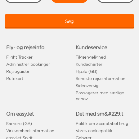
Søg
Fly- og rejseinfo
Kundeservice
Flight Tracker
Tilgængelighed
Administrer bookinger
Kundecharter
Rejseguider
Hjælp (GB)
Rutekort
Seneste rejseinformation
Sideoversigt
Passagerer med særlige
behov
Om easyJet
Det med sm&#229;t
Karriere (GB)
Politik om acceptabel brug
Virksomhedsinformation
Vores cookiepolitik
easyJet Spirit
Gebyrer