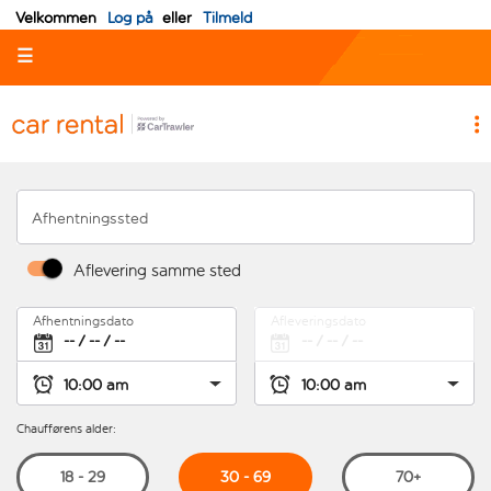
Velkommen
Log på
eller
Tilmeld
☰
Afhentningssted
Aflevering samme sted
Afhentningsdato
Afleveringsdato
Chaufførens alder:
30 - 69
18 - 29
70+