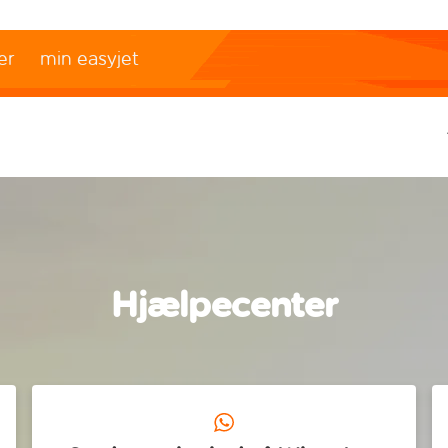
er
min easyjet
Hjælpecenter