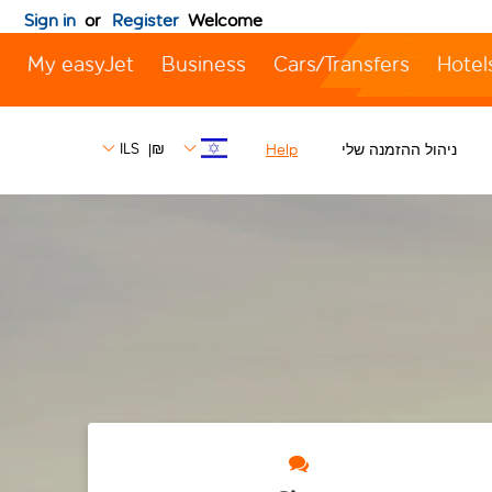
Sign in
or
Register
Welcome
My easyJet
Business
Cars/Transfers
Hotel
ILS
₪
ניהול ההזמנה שלי
Help
|