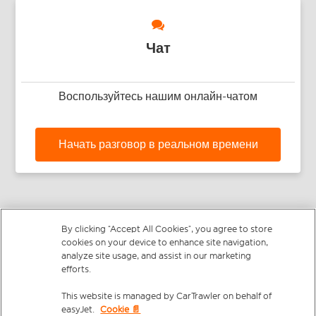
Чат
Воспользуйтесь нашим онлайн-чатом
Начать разговор в реальном времени
By clicking “Accept All Cookies”, you agree to store
cookies on your device to enhance site navigation,
analyze site usage, and assist in our marketing
© easyJet
2026 Все права защищены.
efforts.
This website is managed by CarTrawler on behalf of
Правила и условия
easyJet.
Cookie 📄