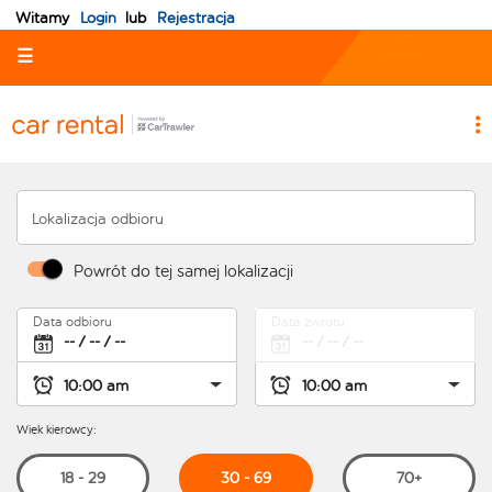
Witamy
Login
lub
Rejestracja
☰
Lokalizacja odbioru
Powrót do tej samej lokalizacji
Data odbioru
Data zwrotu
Wiek kierowcy:
30 - 69
18 - 29
70+