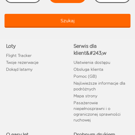
Szukaj
Loty
Serwis dla
klient&#243;w
Flight Tracker
Twoje rezerwacje
Ułatwienia dostępu
Dokąd latamy
Obsługa klienta
Pomoc (GB)
Najświeższe informacje dla
podróżnych
Mapa strony
Pasażerowie
niepełnosprawni i o
ograniczonej sprawności
ruchowej
O easyJet
Drobnym drukiem