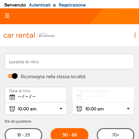
Benvenuto
Autenticati
o
Registrazione
☰
Località di ritiro
Riconsegna nella stessa località
Data di ritiro
Data di riconsegna
Età del guidatore:
30 - 69
18 - 29
70+