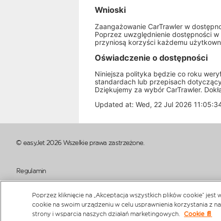
Wnioski
Zaangażowanie CarTrawler w dostępnoś
Poprzez uwzględnienie dostępności w 
przyniosą korzyści każdemu użytkown
Oświadczenie o dostępności
Niniejsza polityka będzie co roku wer
standardach lub przepisach dotyczący
Dziękujemy za wybór CarTrawler. Dokła
Updated at: Wed, 22 Jul 2026 11:05:
© easyJet
2026 Wszelkie prawa zastrzeżone.
Regulamin
Polityka dot. plików cookie
Poprzez kliknięcie na „Akceptacja wszystkich plików cookie” je
cookie na swoim urządzeniu w celu usprawnienia korzystania z na
Polityka prywatności
strony i wsparcia naszych działań marketingowych.
Cookie 📄