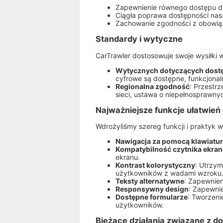
Zapewnienie równego dostępu do
Ciągła poprawa dostępności nasze
Zachowanie zgodności z obowiąz
Standardy i wytyczne
CarTrawler dostosowuje swoje wysiłki 
Wytycznych dotyczących dostę
cyfrowe są dostępne, funkcjonal
Regionalna zgodność
: Przestr
sieci, ustawa o niepełnosprawny
Najważniejsze funkcje ułatwień
Wdrożyliśmy szereg funkcji i praktyk 
Nawigacja za pomocą klawiatu
Kompatybilność czytnika ekra
ekranu.
Kontrast kolorystyczny
: Utrzym
użytkowników z wadami wzroku
Teksty alternatywne
: Zapewnien
Responsywny design
: Zapewnie
Dostępne formularze
: Tworzeni
użytkowników.
Bieżące działania związane z d