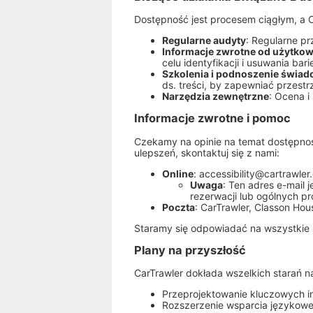
Dostępność jest procesem ciągłym, a C
Regularne audyty
: Regularne p
Informacje zwrotne od użytko
celu identyfikacji i usuwania bar
Szkolenia i podnoszenie świa
ds. treści, by zapewniać przest
Narzędzia zewnętrzne
: Ocena i
Informacje zwrotne i pomoc
Czekamy na opinie na temat dostępnoś
ulepszeń, skontaktuj się z nami:
Online
:
accessibility@cartrawler
Uwaga
: Ten adres e-mail
rezerwacji lub ogólnych p
Poczta
: CarTrawler, Classon Hou
Staramy się odpowiadać na wszystkie 
Plany na przyszłość
CarTrawler dokłada wszelkich starań 
Przeprojektowanie kluczowych i
Rozszerzenie wsparcia językowe