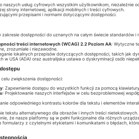
 naszych usług cyfrowych wszystkim użytkownikom, niezależnie od
j strony internetowej, aplikacji mobilnych i treści cyfrowych.
ującymi przepisami i normami dotyczącymi dostępności.
w zakresie dostępności do uznanych na całym świecie standardów i 
pności treści internetowych (WCAG) 2.2 Poziom AA
: Wytyczne t
ne, zrozumiałe i niezawodne.
zeganie lokalnych przepisów dotyczących dostępności, takich jak dyr
ch w USA (ADA) oraz australijska ustawa o dyskryminacji osób niep
 dostępu
w celu zwiększenia dostępności:
ry
: Zapewnienie dostępu do wszystkich funkcji za pomocą klawiatury
nu
: Projektowanie naszych interfejsów w celu bezproblemowej współ
anie odpowiedniego kontrastu kolorów dla tekstu i elementów inter
.
ie tekstu alternatywnego dla obrazów i innych treści nietekstowych.
nie, że nasze platformy są w pełni funkcjonalne dla różnych urządz
e formularzy z czytelnymi etykietami i komunikatami o błędach, kt
ostępnością