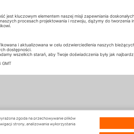
ć jest kluczowym elementem naszej misji zapewniania doskonałych 
naszych procesach projektowania i rozwoju, dążymy do tworzenia i
ikowi.
yfikowana i aktualizowana w celu odzwierciedlenia naszych bieżący
ch dostępności.
damy wszelkich starań, aby Twoje doświadczenia były jak najbardzi
34 GMT
st wyrażona zgoda na przechowywanie plików
wigacji strony, analizowania wykorzystania