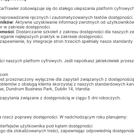
arTrawler zobowiązuje się do stałego ulepszania platform cyfrowych
rzeprowadzanie ręcznych i zautomatyzowanych testów dostępności.
wników
: Aktywne uzyskiwanie informacji zwrotnych od użytkownikó
ier w zakresie dostępności.
domości
: Dostarczanie szkoleń z zakresu dostępności dla naszych z
rzeganie najlepszych praktyk w zakresie dostępności.
 zapewnienie, by integracje stron trzecich spełniały nasze standardy
ci naszych platform cyfrowych. Jeśli napotkasz jakiekolwiek przes
.com
 jest przeznaczony wyłącznie dla zapytań związanych z dostępnośc
roblemów z obsługą klienta skorzystaj z naszych standardowych ka
se, Dundrum Business Park, Dublin 14, Irlandia
zapytania związane z dostępnością w ciągu 5 dni roboczych.
na rzecz poprawy dostępności. W nadchodzącym roku planujemy:
nterfejsów użytkownika pod kątem dostępności
go dla zlokalizowanych treści, zapewniając odpowiednią dostępnoś