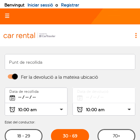
Benvingut
Iniciar sessió
o
Registrar
☰
Punt de recollida
Fer la devolució a la mateixa ubicació
Data de recollida
Data de devolució
Edat del conductor:
30 - 69
18 - 29
70+