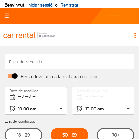
Benvingut
Iniciar sessió
o
Registrar
☰
Punt de recollida
Fer la devolució a la mateixa ubicació
Data de recollida
Data de devolució
Edat del conductor:
30 - 69
18 - 29
70+