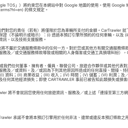
oogle TOS」）將約束您在本網站中對 Google 地圖的使用。使用 Google
ps/terms?hl=en) 的條文規定。
事件，我們對您的責任（若有）將僅限於您為車輛所支付的金額。CarTrawle
（不論明示或暗示）：(i) 透過本預訂引擎所預約的任何車輛，以及 (i
資訊，以及技術支援服務。
通服務，故將不屬於交通服務條款中的任何一方。對於您或其他方有關交通服
務及／或交通服務條款導致或相關的人身傷害或交通工具損壞糾紛），CarT
LER 或我們任何董事、擁有者、僱員、聯營公司、旅遊合作夥伴或其他代
服務及／或資料，及／或因為下列其他原因所造成的任何直接、間接、特
料；(II) 商業收益；(III) 收入；(IV) 時間；(V) 儲蓄；(VI) 利潤；
任何其他經濟損失；即使 CARTRAWLER 事前已被告知此類損失或
rawler 將不會就因您使用任何旅遊資訊、服務及／或上述「連接至第三
rawler 承諾不會將本預訂引擎用於任何非法、違禁或違反本預訂條款之用途，