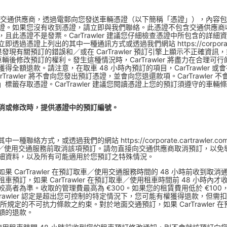
 將會代表交通供應商，透過電郵向您發送車輛憑證（以下簡稱「憑證」），內
證。如果您沒有收到憑證，請立即與我們聯絡。此憑證不包含交通供應商
且此憑證不是發票。CarTrawler 建議您仔細檢查憑證中所包含的詳
證上列出的其中一種通訊方式或透過我們網站 https://corporate.ca
節。如果發現有關預訂的錯誤和／或在 CarTrawler 預訂引擎上顯示不正
訂相關車輛後修改預訂的權利。發生這種情況時，CarTrawler 將盡力在合
全額退款。請注意，在取車 48 小時內預訂的項目，CarTrawler 
rawler 將不會向您發出預訂憑證，並會向您退還款項。CarTrawle
標籤存取憑證。CarTrawler 建議您閱讀憑證上您的預訂須遵守的車
消或修改時，提供憑證中的預訂編號。
式，或透過我們的網站 https://corporate.cartrawler.com/
部分，在取車／使用交通服務前取消該項預訂。請勿直接向交通供應商取消預訂，
細資料，以及所有可能適用於您預訂之特殊情況。
 CarTrawler 在預訂取車／使用交通服務時間的 48 小時前收到
預訂，如果 CarTrawler 在預訂取車／使用租車時間前 48 小時內
以較高者為準。收取的管理費最高為 €300。如果您的租賃費用低於 €10
rTrawler 認定是超出您可控制的特定情況下，您可能有權獲得退款，但需扣
規定的不可抗力條款之約束。對於地面交通預訂，如果 CarTrawler 
額的退款。