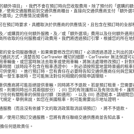
購的額外項目」，我們不會在預訂時向您收取費用。除了預付的「選購的
／使用交通服務前到交通供應商櫃台，直接向交通供應商支付「額外選項」的費
外選項」之供應情況或價格。
可在預訂時要求，具體取決於供應商的供應情況，且包含在預訂時的全部
及／或購買的任何額外服務，及／或「額外選項」費用以及任何額外適用
商所收取的任何服務或行政費用。我們將透過預訂引擎，根據您的所在地
密的安全伺服器傳送。如果需要修改您的預訂，必須透過憑證上列出的其
er.com/ 列出的通訊方式，清楚告知 CarTrawler 確切的細節。CarTrawle
車輛後，或您當時無法去取車或使用車輛，將無法處理修改預訂。針對租車，若
車時間（該時段不包含在租車憑證中），則必須按照當地當時普遍的租車
可供使用）。進行預訂時，您有責任在必要時告知交通供應商任何與您駕
萬一發生事故時，您可能無法對任何相關的保險申請理賠。
供應商將可能拒絕提供車輛，同時將不予退款。若是預訂租車，您需要在取
，則需同時出示其兩個部分）；(II) 您的有效護照以及有效信用卡，
任何有關租車的保險自付額（如適用），以及 (III) 憑證紙本。請細
代規定。舉例來說，如您在英國租車，則可能需要出示地址證明。
通服務（而且沒有依據下文的取消政策取消該項預訂），將不予退款。
車／使用已預訂交通服務，您將有責任聯絡交通供應商並告知此事。
會承擔任何退款責任。