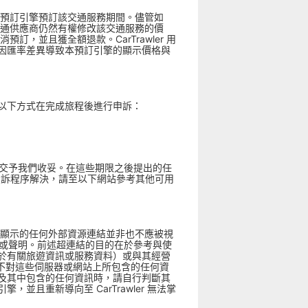
過此預訂引擎預訂該交通服務期間。儘管如
或交通供應商仍然有權修改該交通服務的價
訂，並且獲全額退款。CarTrawler 用
因匯率差異導致本預訂引擎的顯示價格與
以下方式在完成旅程後進行申訴：
內提交予我們收妥。在這些期限之後提出的任
 的投訴程序解決，請至以下網站參考其他可用
擎所顯示的任何外部資源連結並非也不應被視
求的保證或聲明。前述超連結的目的在於參考與使
於有關旅遊資訊或服務資料）或與其經營
r 將不對這些伺服器或網站上所包含的任何資
及其中包含的任何資訊時，請自行判斷其
且重新導向至 CarTrawler 無法掌