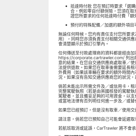
抵達時付款 您在預訂時要求「選
合，例如零自付額保險，您須在取車
證您所要求的任何抵達時付費「額
預付的特殊配備／加選的額外項目
無論任何時候，您均有責任支付您所要求
用），同時您亦須負責支付相關交通供應
會清楚顯示於預訂引擎內。
任何傳送至付款處理商的資料都是經由加
https://corporate.cartrawl
意的結果。在您自交通供應商處取車／使用
法提供退款。如果您在取車後需要延長租
外費用（如果該車輛在要求的額外時間內
況。如果沒有告知交通供應商您的狀況，
倘若未能出示所需文件及／或信用卡，租車
完整駕駛執照（若是由英國核發的駕駛執照
駕駛者，並且備妥足夠的可用資金，以支付
或當地法律有否列明任何進一步及／或替
如果您已經預訂，但是沒有取車／使用交
請注意，倘若您已預知自己可能會延遲取
若航班取消或延誤，CarTrawler 將不