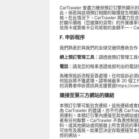
CarTrawler 會盡力確保預訂引
此，倘若與該項預訂相關的報價發生明顯或
格。在此情況下，CarTrawler 將盡
於顯示價格（您選擇的貨幣）的外匯匯率
信用卡或簽帳卡公司收取的金額不一，CarT
F. 申訴程序
我們熱衷於與我們的全球交通供應商合作
網上預訂管理工具
：請透過預訂管理工具
電話
：請見您的租車憑證底部列出的電話
為確保投訴流程妥善處理，任何投訴必須在
何投訴將不獲處理。請等候最多 20 個工
的消費者申訴資訊與支援管道
https://co
連接至第三方網站的連結
本預訂引擎可能包含連結，這些連結或會指
為 CarTrawler 的建議，亦不代表
用便利。本預訂引擎內連接至其他網站或
者有任何聯繫。CarTrawler 不負責
料，或其他網站或伺服器上所含資訊的準
可信性及風險。如果您決定存取連接至本預訂
控的網站。