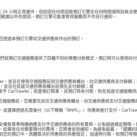
可全天 24 小時正常運作，但如因任何原因致預訂引擎在任何時間或時段無法使用
er 控制範圍以外的原因，預訂引擎可能會暫停服務而不作另行通知。
您透過本預訂引擎向交通供應商作出的預訂。
球，因此我們就預訂交通服務提供了四種不同的業務付款模式。預訂時可以使用
awler，並且在使用交通服務前到交通供應商櫃台，向交通供應商支付餘額；
wler，並且在抵達交通供應商櫃台前預先支付餘額；或
予 CarTrawler；若是預訂租車，且預訂時未付款，則在抵達交通服
交通服務前，您需要先前往交通供應商櫃台，向交通供應商支付交通服務
選擇透過先買後付（以下簡稱「BNPL」）供應商進行支付，CarTraw
全權負責準時繳納應支付予交通供應商的所有費用，以免超過規定期限。
，如果有任何需要預付的費用，您將會收到通知。為避免疑義，「選購的
增到您的預訂中，具體取決於供應商的供應情況； 抵達時付款，和預訂時