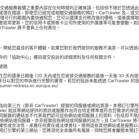
擎所顯示的交通服務報價之重要內容在任何時間均正確無誤，包括但不限於您透
潛在錯誤，即使您已經完成相關交通服務的預訂，CarTrawler 及／
力在合理可行的範圍內盡快通知您，您可以選擇支付修改後的價格，或者選擇取消預
會經常更新。您的信用卡或簽帳卡公司所使用的外匯匯率可能會變動。如
rawler 將不會負上任何責任。
，帶給您最佳的客戶體驗。如果您對於我們提供的服務不滿意，可以透過
中的「協助中心」欄目提交投訴的詳細資料及任何有關文件。
號碼
您的還車日期後 120 天內或在您安排交通服務的最後一天後 30 天
作日以對您的申訴進行完整的審查。若您的投訴未能透過 CarTrawler
nsumer-redress.ec.europa.eu/
向第三方（即非 CarTrawler）經營的伺服器或網站資源。本預訂引
 CarTrawler 就該等網站提供的資訊或服務作出符合特定標準或符合您需
伺服器的連結並不代表我們認可這些網站或伺服器上的資料（包括但不限
控制這些網站或伺服器，亦非經營這些網站或伺服器的站方，且 CarTrawle
確性或合法性，承擔任何責任或法律責任。使用這些其他網站或是服務以
引擎的第三網站，您將須完全承擔所有風險，同時您將會離開本預訂引擎，並