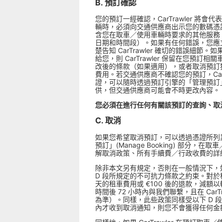
B. 預訂確認
您的預訂一經確認，CarTrawler
輛時，必須向交通供應商出示您的數碼憑
含您在取車／使用車輛時要求的其他服務，
日期和時間段）。如果有任何錯誤，您應立即透過憑
楚告知 CarTrawler 確切的錯誤細
給您，則 CarTrawler 保留在您預
改後的條款（如果適用），或者取消預訂獲得
費用。若交通供應商不確認您的預訂，CarT
證，可以隨時透過預訂引擎的「管理預訂」
供，但交通供應商可能會不時更改內容。
您必須在進行任何有關該預訂的查詢、取
C. 取消
如果您希望取消預訂，可以透過憑證所列其中一種聯絡方
預訂」(Manage Booking) 
解取消政策、所有手續費／行政收費的詳
除非本文另有規定，否則在一般情況下，如果
D 段所規定的不可抗力條款之約束。對於租車
天的租車費用或 €100 後的退款，減額
時間後 72 小時內與我們聯繫，且在 Ca
為準）。同樣，此些政策同樣受以下 D 段所
內才收到取消通知，則您不會獲得任何金