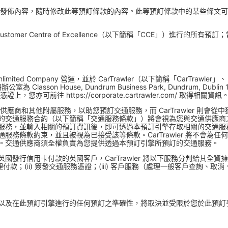
透過更新此發佈內容，隨時修改此等預訂條款的內容。此等預訂條款中的某些條
Customer Centre of Excellence（以下簡稱「CCE」）進行的所
nlimited Company 營運，並於 CarTrawler（以下簡稱「CarTr
asson House, Dundrum Business Park, Dundrum, Dubl
，您亦可前往 https://corporate.cartrawler.com/ 取得相關資訊
通供應商和其他附屬服務，以助您預訂交通服務，而 CarTrawler 則會從中獲
交通服務合約（以下簡稱「交通服務條款」）將會視為您與交通供應商之間的合
服務，並輸入相關的預訂資訊後，即可透過本預訂引擎存取相關的交通服
服務條款約束，並且被視為已接受該等條款。CarTrawler 將不會為
。交通供應商須全權負責為您提供透過本預訂引擎所預訂的交通服務。
行信用卡付款的英國客戶，CarTrawler 將以下服務分判給其全資擁有的英
i) 處理付款；(ii) 簽發交通服務憑證；(iii) 客戶服務（處理一般客戶查詢、
以及在此預訂引擎進行的任何預訂之準確性，將取決並受限於您於此預訂