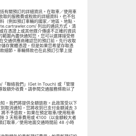
容包括有關預訂的詳細資訊。在取車／使用車
收取的服務費或稅款的詳細資料，也不包
細資料（例如預訂車輛的國家／地區、地點、
rtrawler.com/ 列出的通訊方式，清
確資訊，或在憑證上或其他媒介傳達不正確的資訊
理可行的範圍內盡快通知您，您可以選擇接受修
或會在交通供應商確認您的預訂前，先行收取
r 不會儲存實體憑證，但是如果您希望存取憑
輛條款細節。車輛條款也在此預訂引擎上提
「聯絡我們」(Get In Touch) 或「管理
以免導致額外收費。請參閱交通服務條款以了
取消通知，我們將提供全額退款。此政策受以下
才收到取消通知，您將收到已支付金額減去 3
0，將不予退款。如果在預定取車/使用租車
除 3 天租車費用或 €100（以金額較大者
在預訂取車／使用地面交通時間前 48 小時