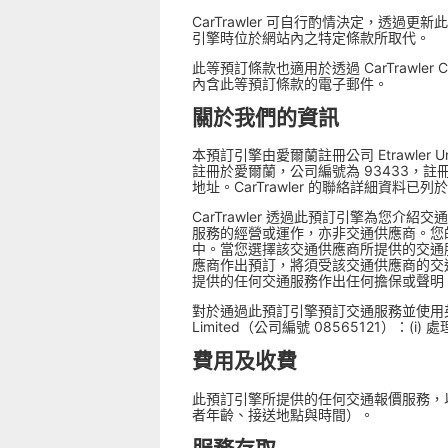
CarTrawler 可自行酌情決定，
引擎時位於網站內之特定條款所取代。
此等預訂條款也適用於透過 CarTrawler 
內含此等預訂條款的電子郵件。
關於我們的資訊
本預訂引擎由愛爾蘭註冊公司 Etrawler U
註冊於愛爾蘭，公司編號為 93433，註冊辦公室為 Cl
地址。CarTrawler 的聯絡詳細資料已列於憑證上
CarTrawler 透過此預訂引擎為您介紹交
服務的經營或運作，亦非交通供應商。您的
中。當您選擇該交通供應商所提供的交通
應商作出預訂，將須受該交通供應商的交通
提供的任何交通服務作出任何擔保或聲明
對於通過此預訂引擎預訂交通服務並使用英國發
Limited（公司編號 08565121）：(
費用及收費
此預訂引擎所提供的任何交通報價服務，
者年齡、接送地點與時間）。