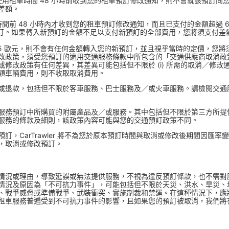
訂取車／使用租車時間 48 小時前收到您的租車預訂修改通知，則不會就該預
差額。
租車時間前 48 小時內才收到您的租車預訂修改通知，而且已支付的金額超過 65 
新預訂。如果轉入新預訂的金額不足以支付新預訂的全部費用，您將須支付
65 歐元，則不會有任何金額轉入您的新預訂，並且視乎當時的定價，您將
改政策，須受您預訂的適用交通服務條款中所包含的「交通供應商取消政
改政策有任何差異，其差異可能包括但不限於 (i) 所需的取消／修改通知期
額車輛費用，則不收取取消費用。
或退款，包括但不限於客車服務、巴士服務及／或火車服務。請檢閱交通
服務預訂中所購買的附屬產品及／或服務。其中包括但不限於第三方所提
服務的條款及細則，該政策內容可能與您的交通預訂政策不同。
訂，CarTrawler 將不為您於原本預訂時間與取消或修改後期間因匯
，取消或修改預訂。
情況或理由，導致延誤或無法提供服務，不視為違反預訂條款，也不需對
情況及原因為「不可抗力事件」，可能包括但不限於天災、洪水、旱災、
、戰爭威脅或準備戰爭、武裝衝突、實施制裁和禁運。在這種情況下，應
租車服務普遍受到不可抗力事件的影響，且如果您的預訂被取消，我們將