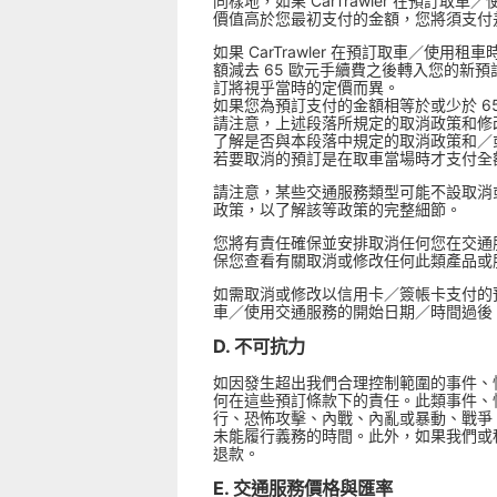
同樣地，如果 CarTrawler 在預
價值高於您最初支付的金額，您將須支付
如果 CarTrawler 在預訂取車／使用
額減去 65 歐元手續費之後轉入您的
訂將視乎當時的定價而異。
如果您為預訂支付的金額相等於或少於 
請注意，上述段落所規定的取消政策和修
了解是否與本段落中規定的取消政策和／或修
若要取消的預訂是在取車當場時才支付全
請注意，某些交通服務類型可能不設取消
政策，以了解該等政策的完整細節。
您將有責任確保並安排取消任何您在交通
保您查看有關取消或修改任何此類產品或
如需取消或修改以信用卡／簽帳卡支付的預
車／使用交通服務的開始日期／時間過後
D. 不可抗力
如因發生超出我們合理控制範圍的事件、
何在這些預訂條款下的責任。此類事件、
行、恐怖攻擊、內戰、內亂或暴動、戰爭
未能履行義務的時間。此外，如果我們或
退款。
E. 交通服務價格與匯率