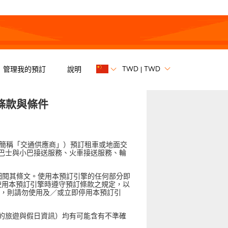
TWD
TWD
管理我的預訂
說明
|
使用條款與條件
商（以下簡稱「交通供應商」）預訂租車或地面交
巴士與小巴接送服務、火車接送服務、輪
故請細閱其條文。使用本預訂引擎的任何部分即
 使用本預訂引擎時遵守預訂條款之規定，以
定約束，則請勿使用及／或立即停用本預訂引
的旅遊與假日資訊）均有可能含有不準確