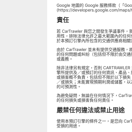
Google 地圖的 Google 服務條款（「G
(https://developers.google.com/ma
責任
若 CarTrawler 與您之間發生爭議
用性，排除法律允許之最大範圍內的任何保證
於本預訂引擎內所包含的交通供應商相關
由於 CarTrawler 並未有提供交
的任何問題或糾紛（包括但不限於由交通服
或義務。
除非法律另有規定，否則 CARTRAW
擎所提供及／或預訂的任何資訊、產品、
或損害概不負責，包括但不限於以下損失 (I) 資
／或損失；未能實現預期利潤或儲蓄，以及
的可預測性。
為避免疑問，無論在任何情況下，CarT
的任何損失或損害負任何責任。
嚴禁任何違法或禁止用途
使用本預訂引擎的條件之一，是您向 CarT
受損的用途。