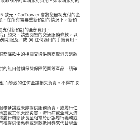
訂向您收取額外的重新預訂費用。如果新預訂的
歐元，CarTrawler 會將您最初支付的金
差額。在所有需要重新預訂的情況下，新預
須支付新預訂的全部費用。
策」約束。請查閱您的交通服務條款，以
限及／或 (ii) 任何適用的手續費用。
服務條款中的相關交通供應商取消與退款
供的無自付額保險保障範圍等產品。請確
率變動而導致的任何金錢損失負責。不得在取
服務延誤或未能提供服務負責，或履行任
地震或其他天然災害、流行病或全球大流
將履行時間延長至相當於延誤履行義務或
有權提供優惠券或退款抵用券來代替現金