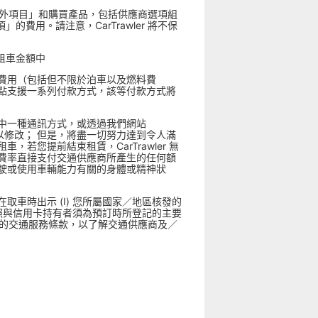
額外項目」和購買產品，包括供應商選項組
用。請注意，CarTrawler 將不保
租車金額中
費用（包括但不限於泊車以及燃料費
點支援一系列付款方式，該等付款方式將
中一種通訊方式，或透過我們網站
r 無法保證可以修改； 但是，將盡一切努力達到令人滿
您提前結束租賃，CarTrawler 無
費率直接支付交通供應商所產生的任何額
駛或使用車輛能力有關的身體或精神狀
車時出示 (I) 您所屬國家／地區核發的
護照與信用卡持有者須為預訂時所登記的主要
閱您的交通服務條款，以了解交通供應商及／