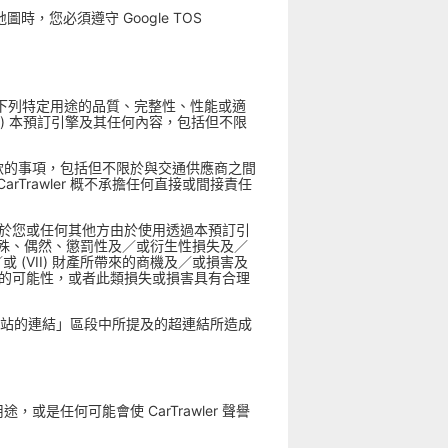
 地圖時，您必須遵守 Google TOS
r 就下列特定用途的品質、完整性、性能或適
i) 本預訂引擎及其任何內容，包括但不限
務條款的事項，包括但不限於與交通供應商之間
rawler 概不承擔任何直接或間接責任
表對於您或任何其他方由於使用透過本預訂引
殊、偶然、懲罰性及／或衍生性損失及／
及／或 (VII) 財產所帶來的商機及／或損害及
損害的可能性，或者此類損失或損害具有合理
方網站的連結」區段中所提及的超連結所造成
或是任何可能會使 CarTrawler 聲譽