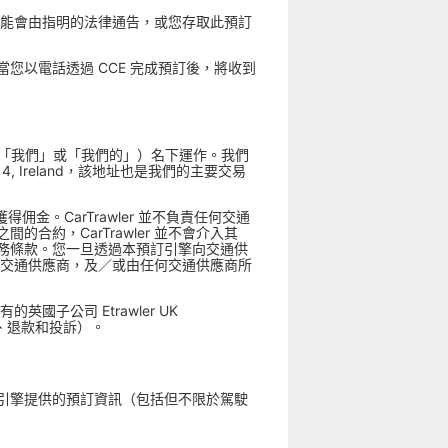
文可能會由指明的法律通告，或您存取此預訂
有預訂；當您以電話透過 CCE 完成預訂後，將收到
awler」、「我們」或「我們的」）名下運作。我們
in 14, Ireland，該地址也是我們的主要交易
。
得佣金。CarTrawler 並不負責任何交通
約，CarTrawler 並不會介入其
務條款。您一旦透過本預訂引擎向交通供
任何交通供應商，及／或由任何交通供應商所
國子公司 Etrawler UK
取消、退款和投訴）。
引擎提供的預訂資訊（包括但不限於駕駛