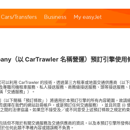
Cars/Transfers
Business
My easyJet
d Company（以 CarTrawler 名稱營運）預訂引擎
提供；您可以利用 CarTrawler 的技術，透過第三方租車或地面交通供應
及專職司機租車服務、私人接送服務、商務級接送服務、頭等接送服務、
稱「交通服務」）。
條款及細則（以下簡稱「預訂條款」）將適用於本預訂引擎的所有內容範圍，
選擇在我們的網站註冊帳戶，或是預訂任何交通服務），並且同意 (i)
awler 與您之間的法律協議。如果您不接受及／或不同意受上述預訂條款之規
包括但不限於有關交通服務及交通供應商的資訊，以及本預訂引擎所發佈
er 對於任何此類不準確內容或錯誤概不負責。