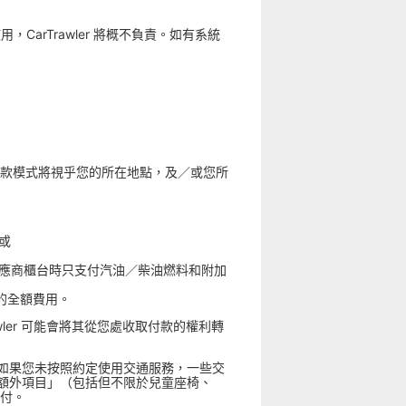
，CarTrawler 將概不負責。如有系統
的付款模式將視乎您的所在地點，及／或您所
或
務供應商櫃台時只支付汽油／柴油燃料和附加
的全額費用。
ler 可能會將其從您處收取付款的權利轉
如果您未按照約定使用交通服務，一些交
額外項目」（包括但不限於兒童座椅、
預付。