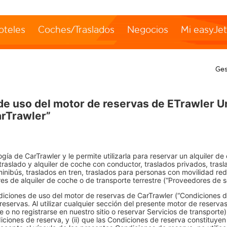
oteles
Coches/Traslados
Negocios
Mi easyJe
Ges
de uso del motor de reservas de ETrawler 
arTrawler”
ogía de CarTrawler y le permite utilizarla para reservar un alquiler d
e traslado y alquiler de coche con conductor, traslados privados, tras
inibús, traslados en tren, traslados para personas con movilidad red
es de alquiler de coche o de transporte terrestre (“Proveedores de se
iciones de uso del motor de reservas de CarTrawler (“Condiciones de
reservas. Al utilizar cualquier sección del presente motor de reserv
 o no registrarse en nuestro sitio o reservar Servicios de transporte)
ciones de reserva, y (ii) que las Condiciones de reserva constituyen