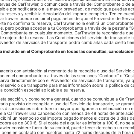
servas de CarTrawler, o comunicada a través del Comprobante o de a
osible por notificártelo a la mayor brevedad, de modo que puedas ace
tu reserva y recibir la devolución del importe completo. Ten en cuen
CarTrawler puede recibir el pago antes de que el Proveedor de Servic
orte no confirma tu reserva, CarTrawler no le emitirá un Comprobante
, pero podrás acceder a tu Comprobante a través de la pestaña “Ge
 Comprobante en cualquier momento. CarTrawler te recomienda que l
e objeto de tu reserva. Las Condiciones del servicio de transporte t
oveedor de servicios de transporte podrá cambiarlas cada cierto tie
a incluido en el Comprobante en todas las consultas, cancelacione
acerlo con antelación al momento de la recogida o uso del Servicio 
 en el comprobante o a través de las secciones “Contacto” o “Gesti
erva directamente con el Proveedor de servicios de transporte, ya 
el servicio de transporte para más información sobre la política de c
ra condición especial aplicable a su reserva.
 esta sección, y como norma general, cuando se comunique a CarTra
ario previsto de recogida o uso del Servicio de transporte, se garant
as disposiciones sobre fuerza mayor que figuran a continuación en el
e a CarTrawler una cancelación con menos de 48 horas de antelación
ecibirá un reembolso del importe pagado menos el coste de 3 días del
bra es de 300 €. Si el coste del alquiler es inferior a 100 €, no se 
awler considere fuera de su control, puede tener derecho a un reemb
 se pone en contacto con nosotros hasta 72 horas después de la hor