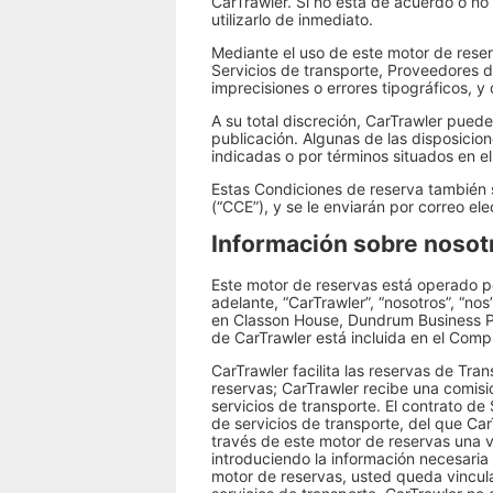
CarTrawler. Si no está de acuerdo o no 
utilizarlo de inmediato.
Mediante el uso de este motor de reser
Servicios de transporte, Proveedores d
imprecisiones o errores tipográficos, y
A su total discreción, CarTrawler pued
publicación. Algunas de las disposicio
indicadas o por términos situados en el
Estas Condiciones de reserva también s
(“CCE”), y se le enviarán por correo el
Información sobre nosot
Este motor de reservas está operado p
adelante, “CarTrawler”, “nosotros”, “no
en Classon House, Dundrum Business Par
de CarTrawler está incluida en el Com
CarTrawler facilita las reservas de Tra
reservas; CarTrawler recibe una comisi
servicios de transporte. El contrato de
de servicios de transporte, del que Car
través de este motor de reservas una v
introduciendo la información necesaria 
motor de reservas, usted queda vincul