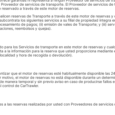
ofrece garantías ni representa a ningún Proveedor de servicios de tr
 Proveedor de servicios de transporte. El Proveedor de servicios de 
te reservado a través de este motor de reservas.
realicen reservas de Transporte a través de este motor de reservas y
subcontrata los siguientes servicios a su filial de propiedad íntegra 
samiento de pagos; (ii) emisión de vales de Transporte; y (iii) servi
laciones, reembolsos y quejas).
ado para los Servicios de transporte en este motor de reservas y cual
a a la información para la reserva que usted proporciona mediante 
 localidad y hora de recogida o devolución).
antizar que el motor de reservas esté habitualmente disponible las 24
er motivo, el motor de reservas no está disponible durante un determ
e manera temporal y sin previo aviso en caso de producirse fallos e
l control de CarTrawler.
les a las reservas realizadas por usted con Proveedores de servicios