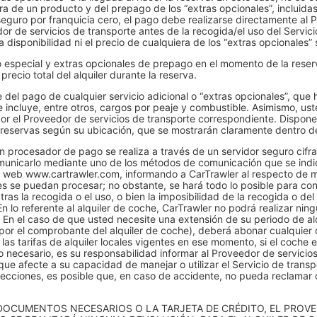
a de un producto y del prepago de los “extras opcionales”, incluida
guro por franquicia cero, el pago debe realizarse directamente al P
edor de servicios de transporte antes de la recogida/el uso del Servi
 disponibilidad ni el precio de cualquiera de los “extras opcionales” 
 especial y extras opcionales de prepago en el momento de la reserva
recio total del alquiler durante la reserva.
el pago de cualquier servicio adicional o “extras opcionales”, que h
ue incluye, entre otros, cargos por peaje y combustible. Asimismo, u
 por el Proveedor de servicios de transporte correspondiente. Disp
e reservas según su ubicación, que se mostrarán claramente dentro d
n procesador de pago se realiza a través de un servidor seguro cifrad
omunicarlo mediante uno de los métodos de comunicación que se ind
io web www.cartrawler.com, informando a CarTrawler al respecto de m
s se puedan procesar; no obstante, se hará todo lo posible para cons
as la recogida o el uso, o bien la imposibilidad de la recogida o del
n lo referente al alquiler de coche, CarTrawler no podrá realizar nin
a. En el caso de que usted necesite una extensión de su periodo de al
 por el comprobante del alquiler de coche), deberá abonar cualquier 
las tarifas de alquiler locales vigentes en ese momento, si el coche e
caso necesario, es su responsabilidad informar al Proveedor de servici
que afecte a su capacidad de manejar o utilizar el Servicio de transp
fecciones, es posible que, en caso de accidente, no pueda reclamar
DOCUMENTOS NECESARIOS O LA TARJETA DE CRÉDITO, EL PROV