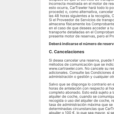
incorrecta mostrada en el motor de re
esto ocurra, CarTrawler hará todo lo p
procede) o, como alternativa, cancelar 
las 48 horas siguientes a la recogida, 
Si el Proveedor de Servicios de transp
almacena físicamente los Comprobantes
en el caso de que desees acceder a tu
transporte detalladas en el Comprobant
presente motor de reservas, pero el Pr
Deberá indicarse el número de reserv
C. Cancelaciones
Si desea cancelar una reserva, puede h
métodos de comunicación que se indican
www.cartrawler.com. No cancele su res
adicionales. Consulte las Condiciones d
administración o gestión y cualquier ot
Salvo que se disponga lo contrario en
horas de antelación con respecto al hor
completo abonado. Esto está sujeto a l
alquiler de coche, cuando se comuniqu
recogida o uso del alquiler de coche, r
tasa de administración máxima que se co
determinadas circunstancias que CarTr
alquiler o 100 €, lo que sea mayor, si