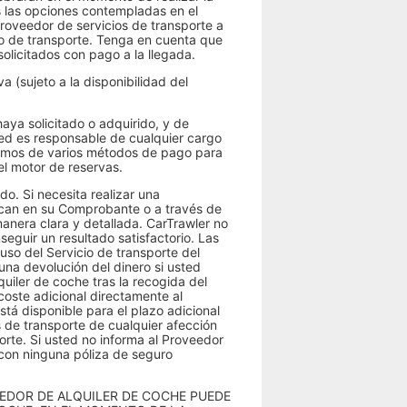
s las opciones contempladas en el
roveedor de servicios de transporte a
cio de transporte. Tenga en cuenta que
solicitados con pago a la llegada.
 (sujeto a la disponibilidad del
aya solicitado o adquirido, y de
sted es responsable de cualquier cargo
onemos de varios métodos de pago para
el motor de reservas.
o. Si necesita realizar una
ican en su Comprobante o a través de
anera clara y detallada. CarTrawler no
eguir un resultado satisfactorio. Las
 uso del Servicio de transporte del
guna devolución del dinero si usted
quiler de coche tras la recogida del
coste adicional directamente al
stá disponible para el plazo adicional
os de transporte de cualquier afección
orte. Si usted no informa al Proveedor
 con ninguna póliza de seguro
EEDOR DE ALQUILER DE COCHE PUEDE