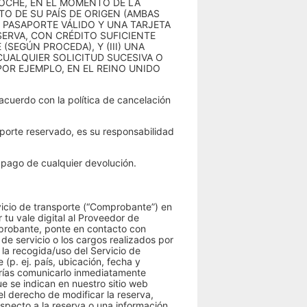
COCHE, EN EL MOMENTO DE LA
TO DE SU PAÍS DE ORIGEN (AMBAS
UN PASAPORTE VÁLIDO Y UNA TARJETA
ERVA, CON CRÉDITO SUFICIENTE
SEGÚN PROCEDA), Y (III) UNA
CUALQUIER SOLICITUD SUCESIVA O
OR EJEMPLO, EN EL REINO UNIDO
 acuerdo con la política de cancelación
sporte reservado, es su responsabilidad
 pago de cualquier devolución.
vicio de transporte (“Comprobante”) en
tu vale digital al Proveedor de
omprobante, ponte en contacto con
e servicio o los cargos realizados por
 la recogida/uso del Servicio de
p. ej. país, ubicación, fecha y
berías comunicarlo inmediatamente
 se indican en nuestro sitio web
l derecho de modificar la reserva,
specto a la reserva o una información