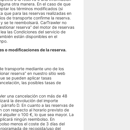
lguna otra manera. En el caso de que
ptar los términos modificados (si
ta que para las reservas realizadas en
ios de transporte confirme la reserva.
 y se te reembolsará. CarTrawler no
stionar reserva” del motor de reservas
ea las Condiciones del servicio de
ambién están disponibles en el
mpo.
s o modificaciones de la reserva.
de transporte mediante uno de los
onar reserva” en nuestro sitio web
que se pueden aplicar tasas
ancelación, las posibles tasas de
wler una cancelación con más de 48
izará la devolución del importe
 párrafo D. En cuanto a las reservas de
 con respecto al horario previsto de
 alquiler o 100 €, lo que sea mayor. La
aplicará ningún reembolso. En
olso menos el coste de 3 días del
a programada de recogida/uso del