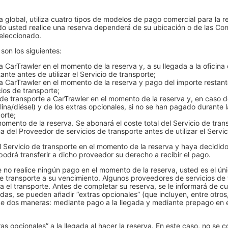
global, utiliza cuatro tipos de modelos de pago comercial para la re
 usted realice una reserva dependerá de su ubicación o de las Cond
seleccionado.
on los siguientes:
 CarTrawler en el momento de la reserva y, a su llegada a la oficina
ante antes de utilizar el Servicio de transporte;
a CarTrawler en el momento de la reserva y pago del importe restant
cios de transporte;
o de transporte a CarTrawler en el momento de la reserva y, en caso 
na/diésel) y de los extras opcionales, si no se han pagado durante la 
orte;
momento de la reserva. Se abonará el coste total del Servicio de tran
na del Proveedor de servicios de transporte antes de utilizar el Servi
l Servicio de transporte en el momento de la reserva y haya decidid
odrá transferir a dicho proveedor su derecho a recibir el pago.
no realice ningún pago en el momento de la reserva, usted es el úni
e transporte a su vencimiento. Algunos proveedores de servicios de
za el transporte. Antes de completar su reserva, se le informará de 
das, se pueden añadir “extras opcionales” (que incluyen, entre otros,
de dos maneras: mediante pago a la llegada y mediante prepago en e
ras opcionales” a la llegada al hacer la reserva. En este caso, no se 