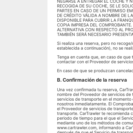
NEGARSE A ENTREGAR EL COCHE Y N
RECOGIDA DE SU COCHE, SE LE SOL
PARTES EN CASO DE UN PERMISO EMIT
DE CRÉDITO VÁLIDA A NOMBRE DE L
DISPONIBLE PARA CUBRIR LA FRANQU
COPIA IMPRESA DEL COMPROBANTE. 
ALTERNATIVA CON RESPECTO AL PRO
TAMBIÉN SERÁ NECESARIO PRESENTA
Si realiza una reserva, pero no recoge/
establecida a continuación), no se real
Tenga en cuenta que, en caso de que te
contactar con el Proveedor de servicios
En caso de que se produzcan cancelacio
B. Confirmación de la reserva
Una vez confirmada tu reserva, CarTraw
nombre del Proveedor de servicios de t
servicios de transporte en el momento 
nosotros inmediatamente. El Comprobant
el Proveedor de servicios de transporte
transporte. CarTrawler te recomienda c
periodo de tiempo para el que el Servi
mediante uno de los métodos de comuni
www.cartrawler.com, informando a CarTr
después de que el Servicio de transpor