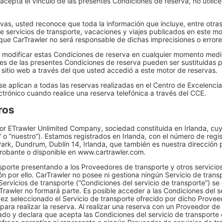
acepta el vínculo de las presentes Condiciones de reserva, no utilic
vas, usted reconoce que toda la información que incluye, entre otra
e servicios de transporte, vacaciones y viajes publicados en este m
 que CarTrawler no será responsable de dichas imprecisiones o errore
e modificar estas Condiciones de reserva en cualquier momento media
nes de las presentes Condiciones de reserva pueden ser sustituidas
 sitio web a través del que usted accedió a este motor de reservas.
e aplican a todas las reservas realizadas en el Centro de Excelencia
ectrónico cuando realice una reserva telefónica a través del CCE.
ros
or ETrawler Unlimited Company, sociedad constituida en Irlanda, cu
s” o “nuestro”). Estamos registrados en Irlanda, con el número de regi
k, Dundrum, Dublín 14, Irlanda, que también es nuestra dirección p
probante o disponible en www.cartrawler.com.
nsporte presentando a los Proveedores de transporte y otros servicios
ón por ello. CarTrawler no posee ni gestiona ningún Servicio de tran
 Servicios de transporte (“Condiciones del servicio de transporte”) se
Trawler no formará parte. Es posible acceder a las Condiciones del s
ez seleccionado el Servicio de transporte ofrecido por dicho Provee
para realizar la reserva. Al realizar una reserva con un Proveedor de
ado y declara que acepta las Condiciones del servicio de transporte