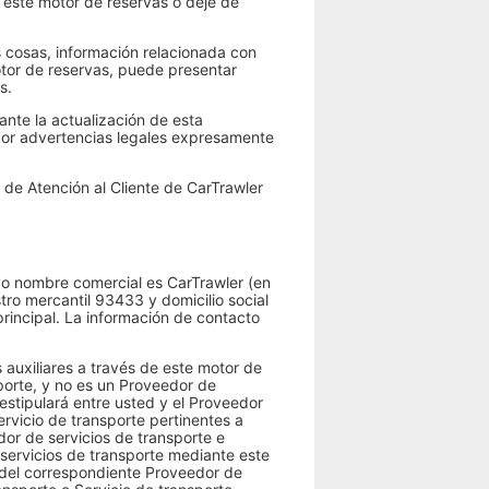
e este motor de reservas o deje de
s cosas, información relacionada con
otor de reservas, puede presentar
s.
nte la actualización de esta
 por advertencias legales expresamente
 de Atención al Cliente de CarTrawler
yo nombre comercial es CarTrawler (en
stro mercantil 93433 y domicilio social
rincipal. La información de contacto
 auxiliares a través de este motor de
sporte, y no es un Proveedor de
 estipulará entre usted y el Proveedor
ervicio de transporte pertinentes a
dor de servicios de transporte e
 servicios de transporte mediante este
 del correspondiente Proveedor de