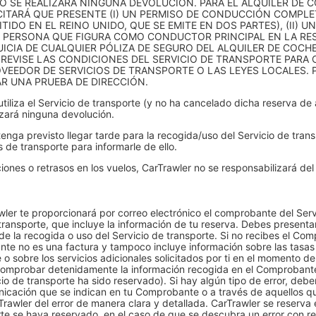
O SE REALIZARÁ NINGUNA DEVOLUCIÓN. PARA EL ALQUILER DE 
ICITARÁ QUE PRESENTE (I) UN PERMISO DE CONDUCCIÓN COMPLE
IDO EN EL REINO UNIDO, QUE SE EMITE EN DOS PARTES), (II) 
A PERSONA QUE FIGURA COMO CONDUCTOR PRINCIPAL EN LA RES
ICIA DE CUALQUIER PÓLIZA DE SEGURO DEL ALQUILER DE COCHE (
REVISE LAS CONDICIONES DEL SERVICIO DE TRANSPORTE PARA 
VEEDOR DE SERVICIOS DE TRANSPORTE O LAS LEYES LOCALES. P
R UNA PRUEBA DE DIRECCIÓN.
utiliza el Servicio de transporte (y no ha cancelado dicha reserva de
izará ninguna devolución.
nga previsto llegar tarde para la recogida/uso del Servicio de tran
 de transporte para informarle de ello.
nes o retrasos en los vuelos, CarTrawler no se responsabilizará del
ler te proporcionará por correo electrónico el comprobante del Ser
ransporte, que incluye la información de tu reserva. Debes presentar 
de la recogida o uso del Servicio de transporte. Si no recibes el C
e no es una factura y tampoco incluye información sobre las tasas d
 o sobre los servicios adicionales solicitados por ti en el momento de
omprobar detenidamente la información recogida en el Comprobante (
cio de transporte ha sido reservado). Si hay algún tipo de error, de
cación que se indican en tu Comprobante o a través de aquellos que
awler del error de manera clara y detallada. CarTrawler se reserva e
te se haya reservado, en el caso de que se descubra un error con re