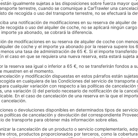
 están igualmente sujetas a las disposiciones sobre fuerza mayor que
 transporte terrestre, cuando se comunique a CarTrawler una cancel
isto de recogida o uso del transporte terrestre, no se efectuará la 
iba una notificación de modificaciones en su reserva de alquiler d
 de recogida o uso del alquiler de coche, no se aplicará ningún cargo
l importe ya abonado, se cobrará la diferencia.
ión de modificaciones en su reserva de alquiler de coche con menos
alquiler de coche y el importe ya abonado por la reserva supere los 6
 menos una tasa de administración de 65 €. Si el importe transferido
. En el caso en que se requiera una nueva reserva, esta estará sujeta 
a reserva sea igual o inferior a 65 €, no se transferirán fondos a s
 se muestren en el momento.
ncelación y modificación dispuestas en estos párrafos están sujetas 
cogida en cualquiera de las Condiciones del servicio de transporte a
para cualquier variación con respecto a las políticas de cancelación
s, una variación (i) del periodo necesario de notificación de la cancel
icable. En el caso de cancelación de una reserva en la que el importe
e cancelación.
iones o devoluciones disponibles en determinados tipos de servicios
las políticas de cancelación y devolución del correspondiente Provee
cio de transporte para obtener más información sobre ellas.
anizar la cancelación de un producto o servicio complementario, adqu
ntre otros, productos proporcionados por terceros, como la cobertura