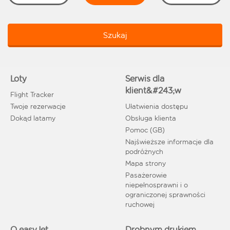
Szukaj
Loty
Serwis dla
klient&#243;w
Flight Tracker
Twoje rezerwacje
Ułatwienia dostępu
Dokąd latamy
Obsługa klienta
Pomoc (GB)
Najświeższe informacje dla
podróżnych
Mapa strony
Pasażerowie
niepełnosprawni i o
ograniczonej sprawności
ruchowej
O easyJet
Drobnym drukiem