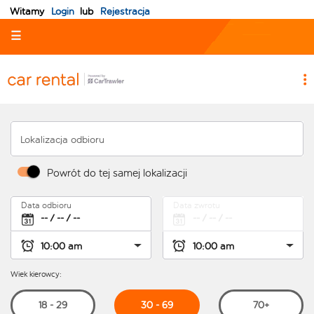
Witamy
Login
lub
Rejestracja
☰
Lokalizacja odbioru
Powrót do tej samej lokalizacji
Data odbioru
Data zwrotu
Wiek kierowcy:
30 - 69
18 - 29
70+