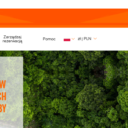
Zarządzaj
zł
PLN
Pomoc
|
rezerwacją
 w
ch
by