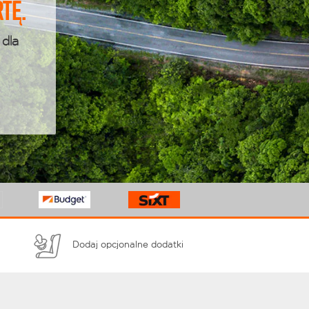
tę.
 dla
Dodaj opcjonalne dodatki