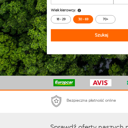
Wiek kierowcy:
18 - 29
30 - 69
70+
Szukaj
Bezpieczna płatność online
Sprawdź oferty naszych 