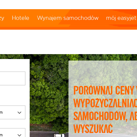
ży
Hotele
Wynajem samochodów
mój easyjet
Porównaj ceny
wypożyczalnia
samochodów, a
wyszukać