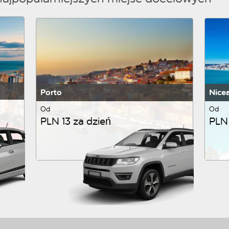
Porto
Nice
Od
Od
PLN 13 za dzień
PLN 