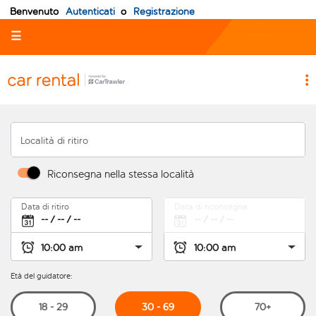
Benvenuto
Autenticati
o
Registrazione
☰
Località di ritiro
Riconsegna nella stessa località
Data di ritiro
Data di riconsegna
Età del guidatore:
30 - 69
18 - 29
70+