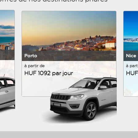
Porto
Nice
à partir de
à part
HUF 1092 par jour
HUF 