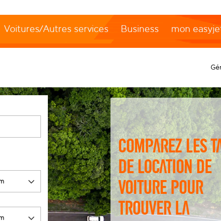
Voitures/Autres services
Business
mon easyje
Gér
Comparez les t
de location de
voiture pour
trouver la