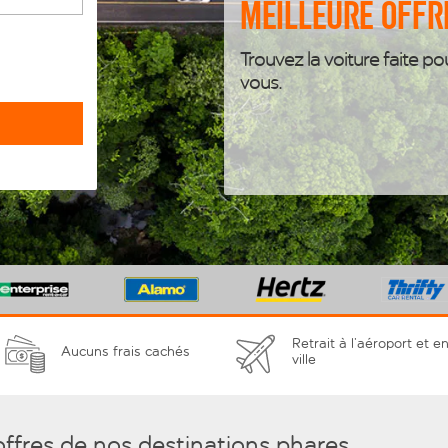
meilleure offr
Trouvez la voiture faite po
vous.
Retrait à l’aéroport et e
Aucuns frais cachés
ville
offres de nos destinations phares