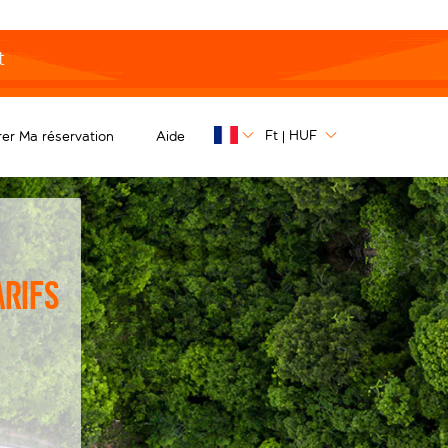
t
Ft
HUF
er Ma réservation
Aide
|
arifs