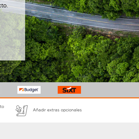
cto.
to
Añadir extras opcionales