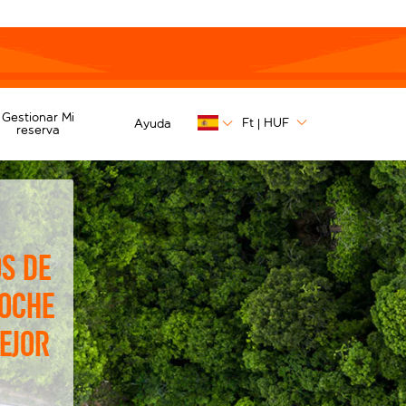
t
Gestionar Mi
Ft
HUF
Ayuda
|
reserva
s de
coche
ejor