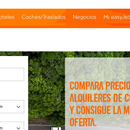
oteles
Coches/Traslados
Negocios
Mi easyJe
Compara precio
alquileres de 
y consigue la m
oferta.