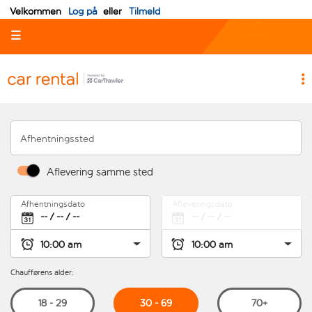
Velkommen
Log på
eller
Tilmeld
☰
Afhentningssted
Aflevering samme sted
Afhentningsdato
Afleveringsdato
Chaufførens alder:
30 - 69
18 - 29
70+