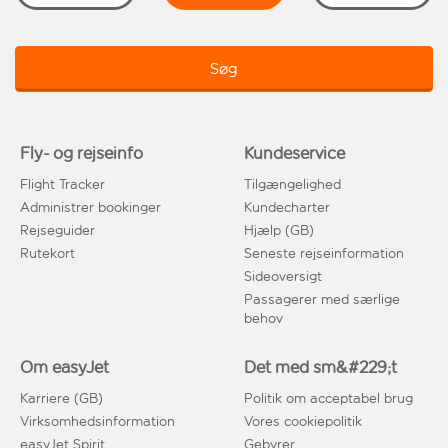
Søg
Fly- og rejseinfo
Kundeservice
Flight Tracker
Tilgængelighed
Administrer bookinger
Kundecharter
Rejseguider
Hjælp (GB)
Rutekort
Seneste rejseinformation
Sideoversigt
Passagerer med særlige
behov
Om easyJet
Det med sm&#229;t
Karriere (GB)
Politik om acceptabel brug
Virksomhedsinformation
Vores cookiepolitik
easyJet Spirit
Gebyrer