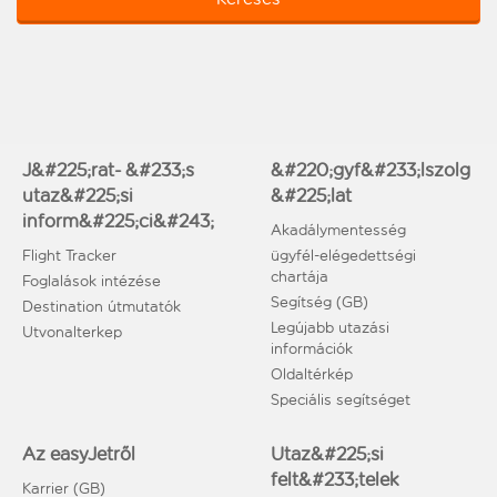
J&#225;rat- &#233;s
&#220;gyf&#233;lszolg
utaz&#225;si
&#225;lat
inform&#225;ci&#243;
Akadálymentesség
Flight Tracker
ügyfél-elégedettségi
chartája
Foglalások intézése
Segítség (GB)
Destination útmutatók
Legújabb utazási
Utvonalterkep
információk
Oldaltérkép
Speciális segítséget
Az easyJetről
Utaz&#225;si
felt&#233;telek
Karrier (GB)