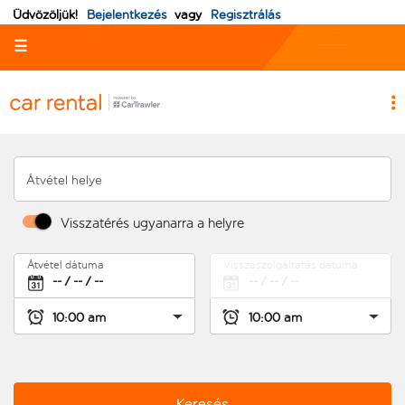
Üdvözöljük!
Bejelentkezés
vagy
Regisztrálás
☰
Átvétel helye
Visszatérés ugyanarra a helyre
Átvétel dátuma
Visszaszolgáltatás dátuma
Keresés