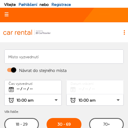
Vítejte
Pøihlášení
nebo
Registrace
☰
Místo vyzvednutí
Návrat do stejného místa
Čas vyzvednutí
Datum vrácení
Věk řidiče:
30 - 69
18 - 29
70+