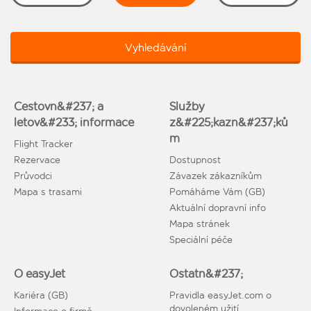
Vyhledávání
Cestovn&#237; a
Služby
letov&#233; informace
z&#225;kazn&#237;ků
m
Flight Tracker
Rezervace
Dostupnost
Průvodci
Závazek zákazníkům
Mapa s trasami
Pomáháme Vám (GB)
Aktuální dopravní info
Mapa stránek
Speciální péče
O easyJet
Ostatn&#237;
Kariéra (GB)
Pravidla easyJet.com o
dovoleném užití