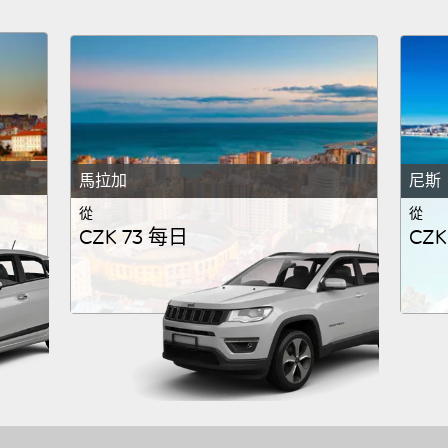
馬拉加
尼斯
從
從
CZK 73 每日
CZK