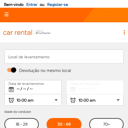
Bem-vindo
Entrar
ou
Registar-se
☰
Local de levantamento
Devolução no mesmo local
Data de levantamento
Data de devolução
Idade do condutor:
30 - 69
18 - 29
70+