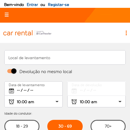
Bem-vindo
Entrar
ou
Registar-se
☰
Local de levantamento
Devolução no mesmo local
Data de levantamento
Data de devolução
Idade do condutor:
30 - 69
18 - 29
70+