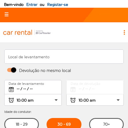
Bem-vindo
Entrar
ou
Registar-se
☰
Local de levantamento
Devolução no mesmo local
Data de levantamento
Data de devolução
Idade do condutor:
30 - 69
18 - 29
70+