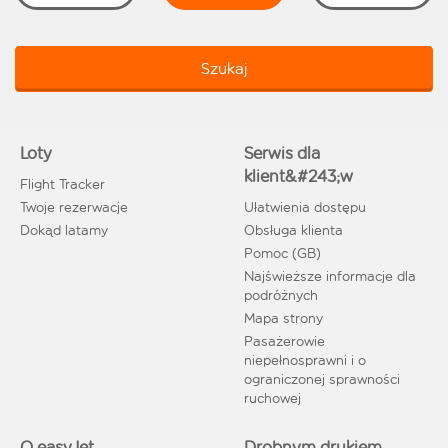
Szukaj
Loty
Serwis dla
klient&#243;w
Flight Tracker
Twoje rezerwacje
Ułatwienia dostępu
Dokąd latamy
Obsługa klienta
Pomoc (GB)
Najświeższe informacje dla
podróżnych
Mapa strony
Pasażerowie
niepełnosprawni i o
ograniczonej sprawności
ruchowej
O easyJet
Drobnym drukiem