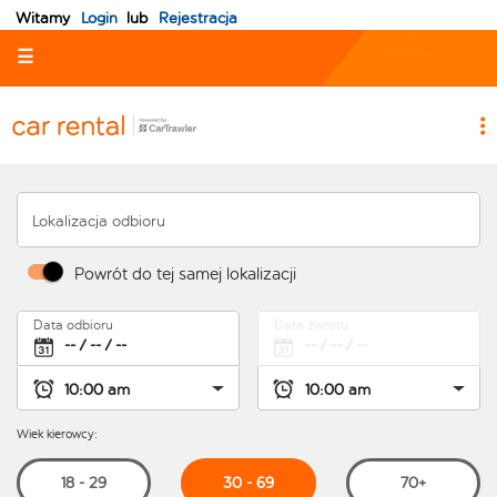
Witamy
Login
lub
Rejestracja
☰
Lokalizacja odbioru
Powrót do tej samej lokalizacji
Data odbioru
Data zwrotu
Wiek kierowcy:
30 - 69
18 - 29
70+