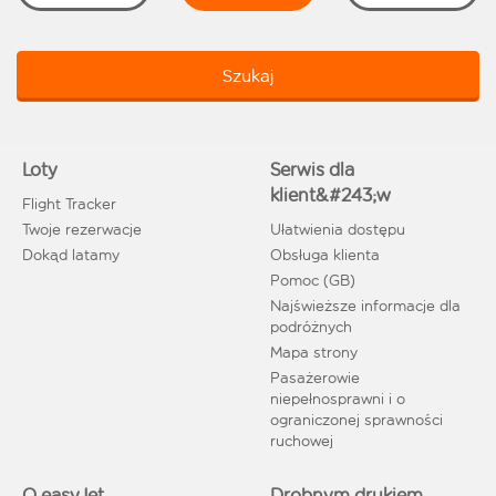
Szukaj
Loty
Serwis dla
klient&#243;w
Flight Tracker
Twoje rezerwacje
Ułatwienia dostępu
Dokąd latamy
Obsługa klienta
Pomoc (GB)
Najświeższe informacje dla
podróżnych
Mapa strony
Pasażerowie
niepełnosprawni i o
ograniczonej sprawności
ruchowej
O easyJet
Drobnym drukiem