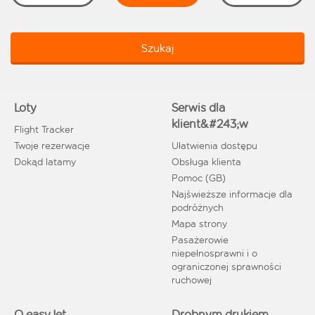
Szukaj
Loty
Serwis dla
klient&#243;w
Flight Tracker
Twoje rezerwacje
Ułatwienia dostępu
Dokąd latamy
Obsługa klienta
Pomoc (GB)
Najświeższe informacje dla
podróżnych
Mapa strony
Pasażerowie
niepełnosprawni i o
ograniczonej sprawności
ruchowej
O easyJet
Drobnym drukiem