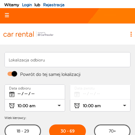
Witamy
Login
lub
Rejestracja
☰
Lokalizacja odbioru
Powrót do tej samej lokalizacji
Data odbioru
Data zwrotu
Wiek kierowcy:
30 - 69
18 - 29
70+