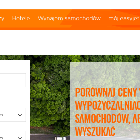
ży
Hotele
Wynajem samochodów
mój easyjet
Porównaj ceny
wypożyczalnia
samochodów, a
wyszukać