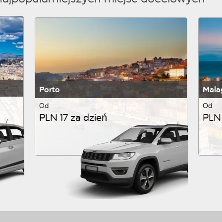
Porto
Mala
Od
Od
PLN 17 za dzień
PLN 