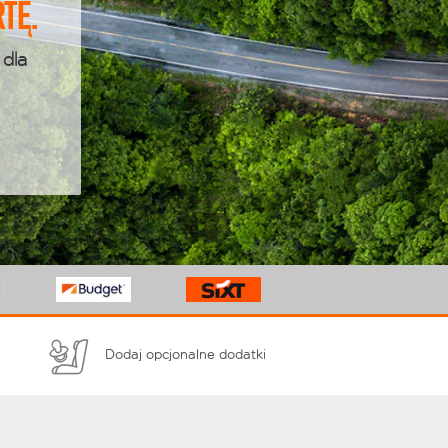
tę.
 dla
Dodaj opcjonalne dodatki