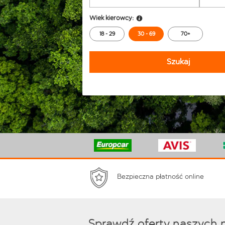
Wiek kierowcy:
18 - 29
30 - 69
70+
Szukaj
Bezpieczna płatność online
Sprawdź oferty naszych 