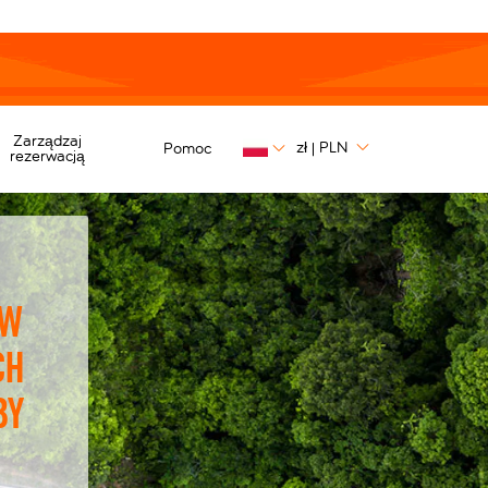
Zarządzaj
zł
PLN
Pomoc
|
rezerwacją
 w
ch
by