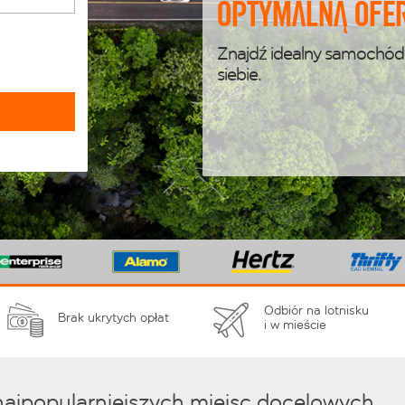
optymalną ofer
Znajdź idealny samochód
siebie.
Odbiór na lotnisku
Brak ukrytych opłat
i w mieście
najpopularniejszych miejsc docelowych