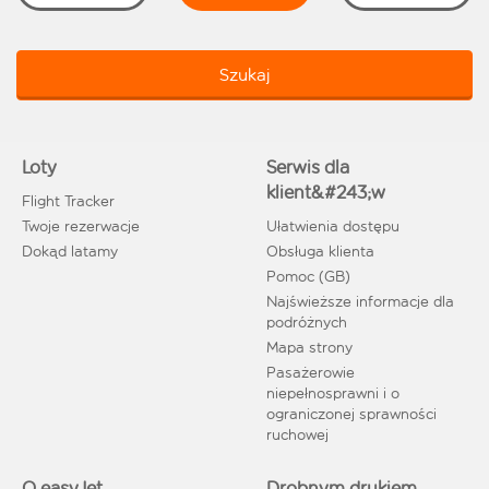
Szukaj
Loty
Serwis dla
klient&#243;w
Flight Tracker
Twoje rezerwacje
Ułatwienia dostępu
Dokąd latamy
Obsługa klienta
Pomoc (GB)
Najświeższe informacje dla
podróżnych
Mapa strony
Pasażerowie
niepełnosprawni i o
ograniczonej sprawności
ruchowej
O easyJet
Drobnym drukiem