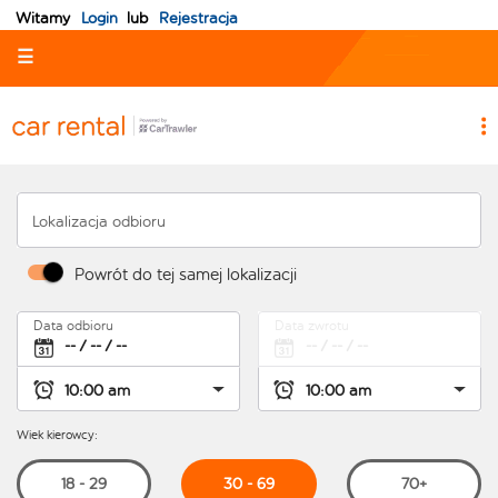
Witamy
Login
lub
Rejestracja
☰
Lokalizacja odbioru
Powrót do tej samej lokalizacji
Data odbioru
Data zwrotu
Wiek kierowcy:
30 - 69
18 - 29
70+