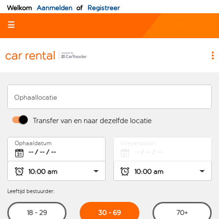
Welkom
Aanmelden
of
Registreer
☰
Ophaallocatie
Transfer van en naar dezelfde locatie
Ophaaldatum
Inleverdatum
Leeftijd bestuurder:
30 - 69
18 - 29
70+