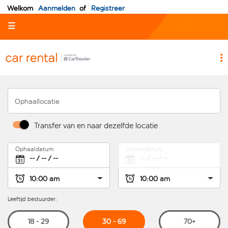
Welkom
Aanmelden
of
Registreer
☰
Ophaallocatie
Transfer van en naar dezelfde locatie
Ophaaldatum
Inleverdatum
Leeftijd bestuurder:
30 - 69
18 - 29
70+