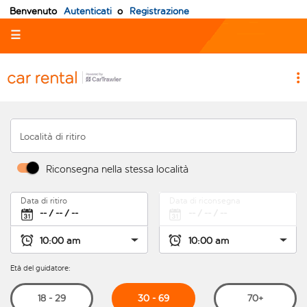
Benvenuto
Autenticati
o
Registrazione
☰
Località di ritiro
Riconsegna nella stessa località
Data di ritiro
Data di riconsegna
Età del guidatore:
30 - 69
18 - 29
70+