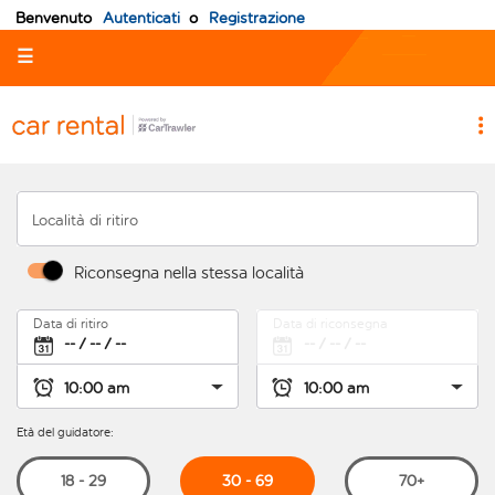
Benvenuto
Autenticati
o
Registrazione
☰
Località di ritiro
Riconsegna nella stessa località
Data di ritiro
Data di riconsegna
Età del guidatore:
30 - 69
18 - 29
70+