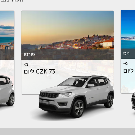
ניס
פורטו
מ-
מ-
CZK 73 ליום