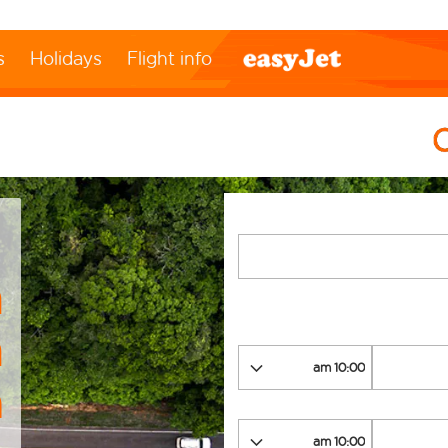
s
Holidays
Flight info
ה
ה
מ