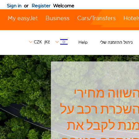
Sign in
or
Register
Welcome
My easyJet
Business
Cars/Transfers
Hotel
CZK
Kč
ניהול ההזמנה שלי
Help
|
שווה מחירי
שכרת רכב על
נת לקבל את