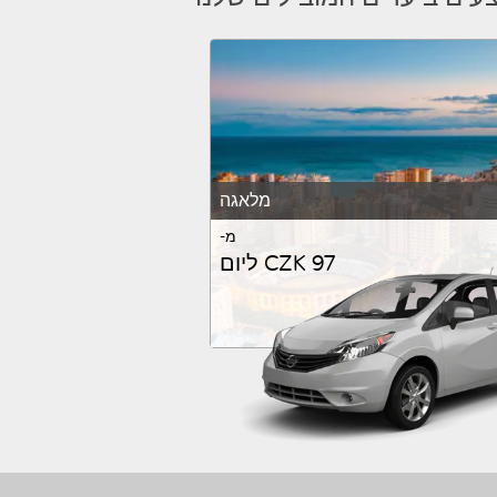
מלאגה
מ-
CZK 97 ליום