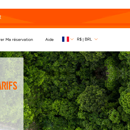
t
R$
BRL
er Ma réservation
Aide
|
arifs