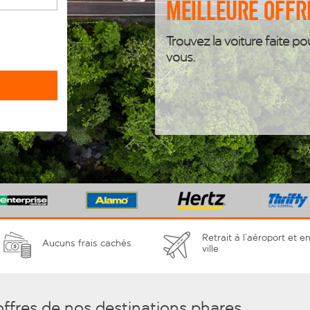
meilleure offr
Trouvez la voiture faite po
vous.
Retrait à l’aéroport et e
Aucuns frais cachés
ville
offres de nos destinations phares