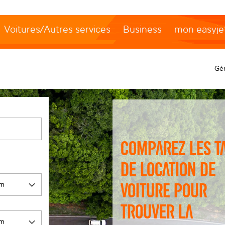
Voitures/Autres services
Business
mon easyje
Gér
Comparez les t
de location de
voiture pour
trouver la