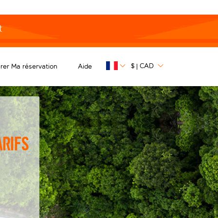
t
$
CAD
rer Ma réservation
Aide
|
arifs