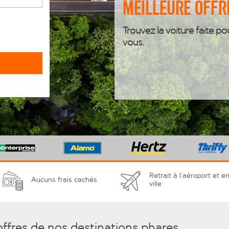
meilleure offr
Trouvez la voiture faite po
vous.
Retrait à l’aéroport et e
Aucuns frais cachés
ville
offres de nos destinations phares