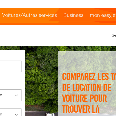
Voitures/Autres services
Business
mon easyje
Gé
Comparez les t
de location de
voiture pour
trouver la