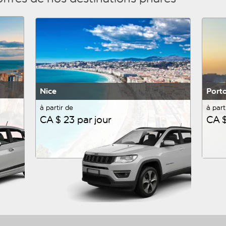
Nice
Port
à partir de
à part
CA $ 23 par jour
CA $