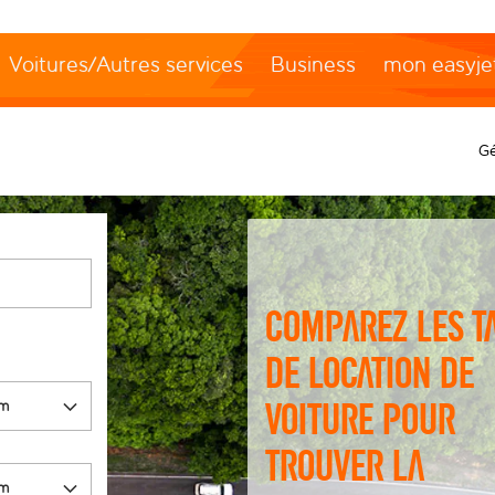
Voitures/Autres services
Business
mon easyje
Gé
Comparez les t
de location de
voiture pour
trouver la