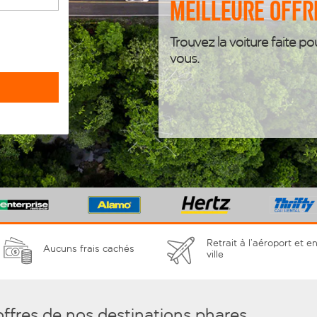
meilleure offr
Trouvez la voiture faite po
vous.
Retrait à l’aéroport et e
Aucuns frais cachés
ville
offres de nos destinations phares