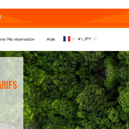
t
¥
JPY
rer Ma réservation
Aide
|
arifs