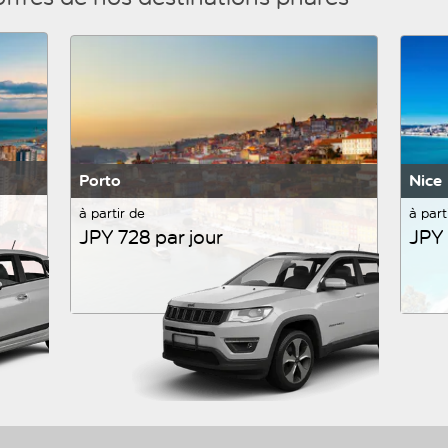
Porto
Nice
à partir de
à part
JPY 728 par jour
JPY 