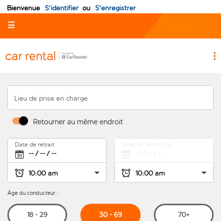
Bienvenue
S'identifier
ou
S'enregistrer
☰
Lieu de prise en charge
Retourner au même endroit
Date de retrait
Date de restitution
Âge du conducteur :
30 - 69
18 - 29
70+