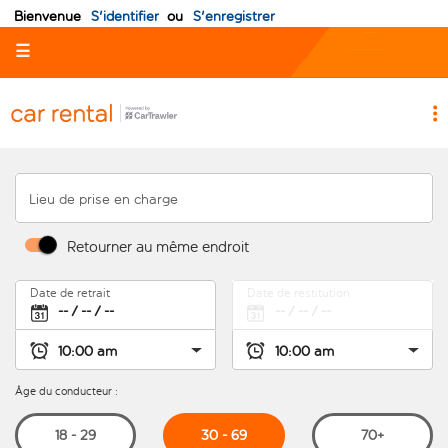
Bienvenue
S'identifier
ou
S'enregistrer
☰
Lieu de prise en charge
Retourner au même endroit
Date de retrait
Date de restitution
Âge du conducteur :
30 - 69
18 - 29
70+