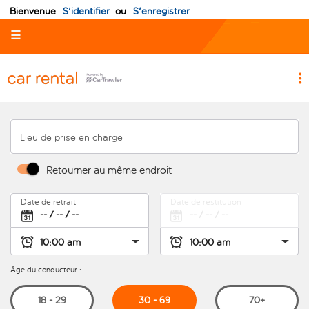
Bienvenue
S'identifier
ou
S'enregistrer
☰
Lieu de prise en charge
Retourner au même endroit
Date de retrait
Date de restitution
Âge du conducteur :
30 - 69
18 - 29
70+