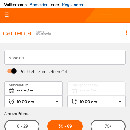
Willkommen
Anmelden
oder
Registrieren
☰
Abholort
Rückkehr zum selben Ort
Abholdatum
Rückgabedatum
Alter des Fahrers:
30 - 69
18 - 29
70+