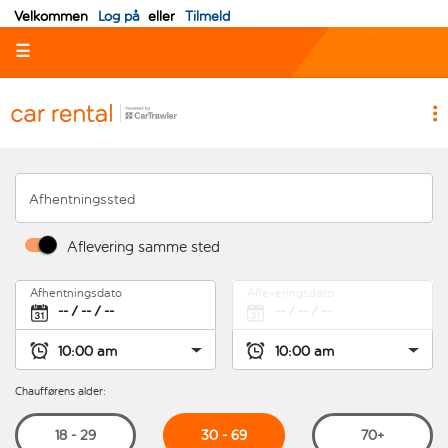
Velkommen
Log på
eller
Tilmeld
☰
Afhentningssted
Aflevering samme sted
Afhentningsdato
Afleveringsdato
Chaufførens alder:
30 - 69
18 - 29
70+