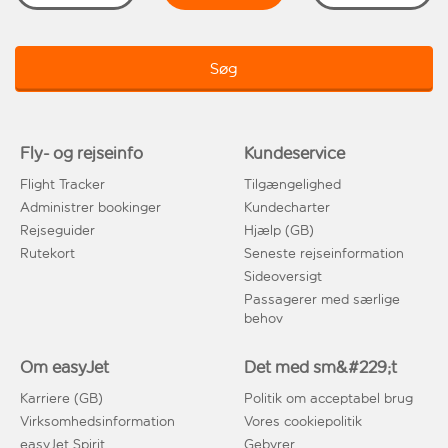
Søg
Fly- og rejseinfo
Kundeservice
Flight Tracker
Tilgængelighed
Administrer bookinger
Kundecharter
Rejseguider
Hjælp (GB)
Rutekort
Seneste rejseinformation
Sideoversigt
Passagerer med særlige
behov
Om easyJet
Det med sm&#229;t
Karriere (GB)
Politik om acceptabel brug
Virksomhedsinformation
Vores cookiepolitik
easyJet Spirit
Gebyrer