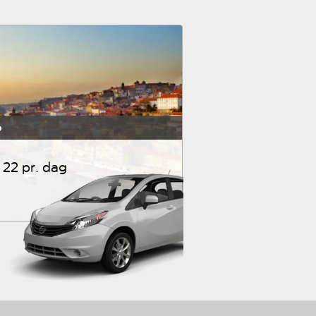
o
22 pr. dag