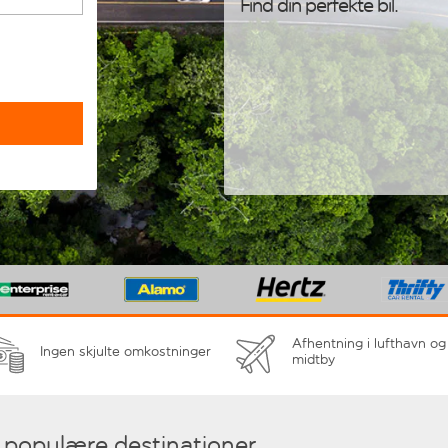
Find din perfekte bil.
Afhentning i lufthavn og
Ingen skjulte omkostninger
midtby
t populære destinationer