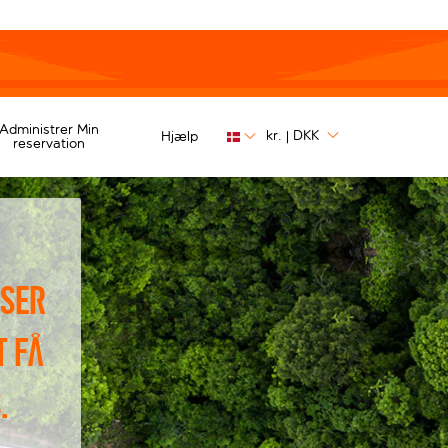
Administrer Min
kr.
DKK
Hjælp
|
reservation
iser
t få
.