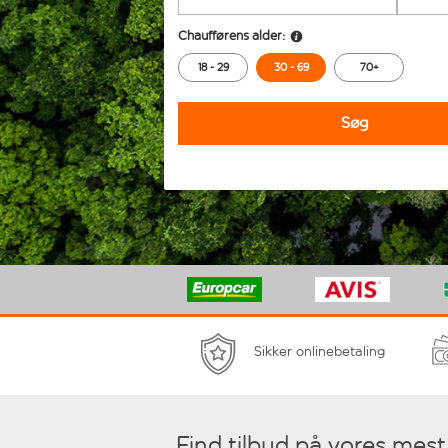
Chaufførens alder:
18 - 29
30 - 69
70+
Søg
Sikker onlinebetaling
Find tilbud på vores mes