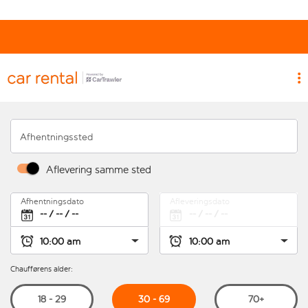
Afhentningssted
Aflevering samme sted
Afhentningsdato
Afleveringsdato
Chaufførens alder:
30 - 69
18 - 29
70+