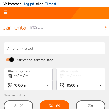
Velkommen
Log på
eller
Tilmeld
☰
Afhentningssted
Aflevering samme sted
Afhentningsdato
Afleveringsdato
Chaufførens alder:
30 - 69
18 - 29
70+