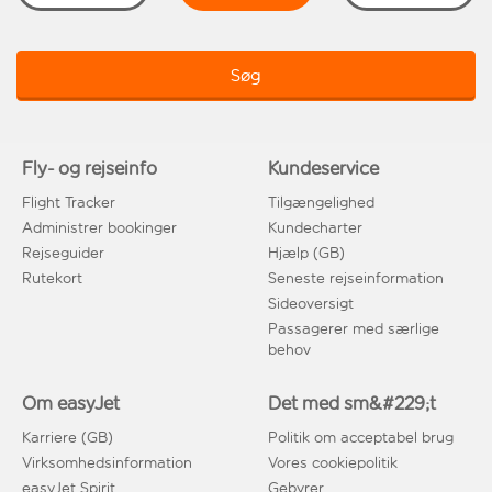
Søg
Fly- og rejseinfo
Kundeservice
Flight Tracker
Tilgængelighed
Administrer bookinger
Kundecharter
Rejseguider
Hjælp (GB)
Rutekort
Seneste rejseinformation
Sideoversigt
Passagerer med særlige
behov
Om easyJet
Det med sm&#229;t
Karriere (GB)
Politik om acceptabel brug
Virksomhedsinformation
Vores cookiepolitik
easyJet Spirit
Gebyrer