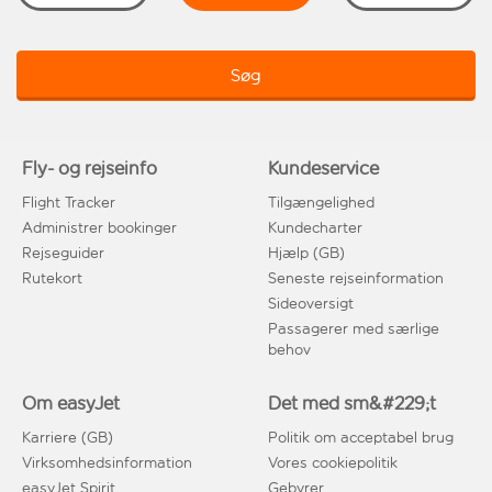
Søg
Fly- og rejseinfo
Kundeservice
Flight Tracker
Tilgængelighed
Administrer bookinger
Kundecharter
Rejseguider
Hjælp (GB)
Rutekort
Seneste rejseinformation
Sideoversigt
Passagerer med særlige
behov
Om easyJet
Det med sm&#229;t
Karriere (GB)
Politik om acceptabel brug
Virksomhedsinformation
Vores cookiepolitik
easyJet Spirit
Gebyrer