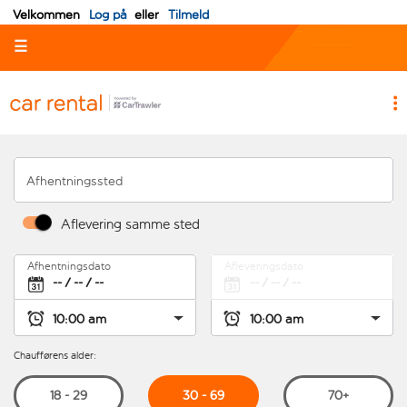
Velkommen
Log på
eller
Tilmeld
☰
Afhentningssted
Aflevering samme sted
Afhentningsdato
Afleveringsdato
Chaufførens alder:
30 - 69
18 - 29
70+