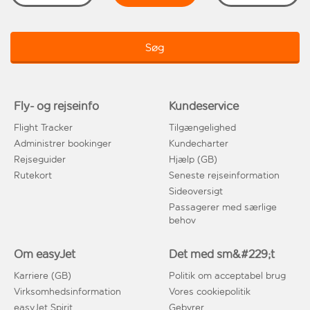
Søg
Fly- og rejseinfo
Kundeservice
Flight Tracker
Tilgængelighed
Administrer bookinger
Kundecharter
Rejseguider
Hjælp (GB)
Rutekort
Seneste rejseinformation
Sideoversigt
Passagerer med særlige
behov
Om easyJet
Det med sm&#229;t
Karriere (GB)
Politik om acceptabel brug
Virksomhedsinformation
Vores cookiepolitik
easyJet Spirit
Gebyrer