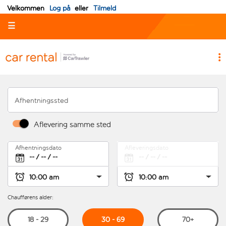
Velkommen
Log på
eller
Tilmeld
☰
Afhentningssted
Aflevering samme sted
Afhentningsdato
Afleveringsdato
Chaufførens alder:
30 - 69
18 - 29
70+